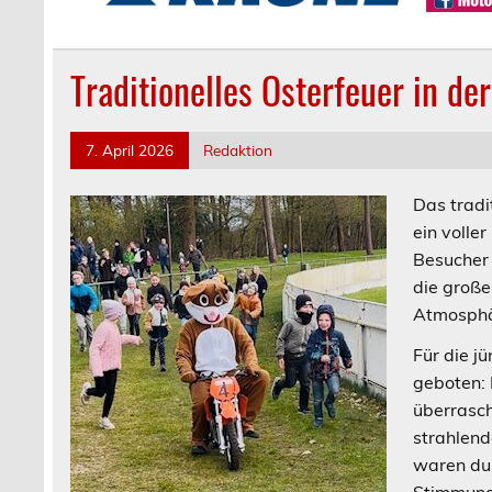
Traditionelles Osterfeuer in d
7. April 2026
Redaktion
Das tradi
ein volle
Besucher 
die große
Atmosphä
Für die 
geboten: 
überrasch
strahlen
waren du
Stimmung