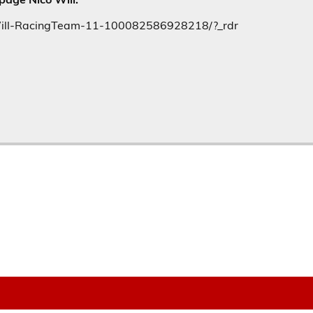
Will-RacingTeam-11-100082586928218/?_rdr