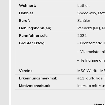
Wohnort:
Lathen
Hobbies:
Speedway, Moto
Beruf:
Schüler
Lieblingsbahn(en):
Veenord (NL), 
Rennfahrer seit:
2022
Größter Erfolg:
– Bronzemedail
– Vizemeister n
– Teilnahme a
Vereine:
MSC Werlte, M
Erkennungsmerkmal:
#11, auffällige
Motivationsritual:
im Auto mit Mus
Homep