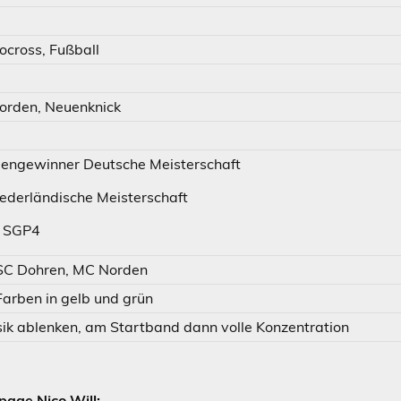
cross, Fußball
Norden, Neuenknick
lengewinner Deutsche Meisterschaft
iederländische Meisterschaft
m SGP4
SC Dohren, MC Norden
 Farben in gelb und grün
ik ablenken, am Startband dann volle Konzentration
age Nico Will: