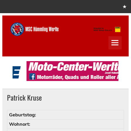
Skip
to
content
MSC Hümmling Werlte
Patrick Kruse
Geburtstag:
Wohnort: