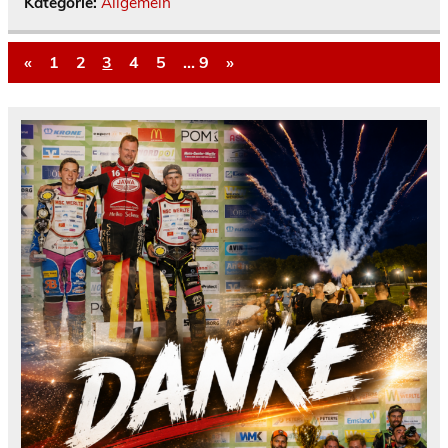
Kategorie:
Allgemein
«
1
2
3
4
5
…
9
»